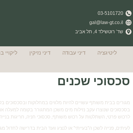
03-5101720
gal@law-gt.co.il
שד' רוטשילד 4, תל אביב
ליטיגציה
דיני עבודה
דיני נזיקין
ליקויי בנ
סכסוכי שכנים
מגורים בבית משותף עשויים להיות מלווים במחלוקות ובסכסוכים בקר
בסכסוכים שנוצרו עקב נזילות מים משכן המתגורר בקומה למעלה או מ
לרכוש פרטי, השתלטות על רכוש משותף, סכסוכי חניה, חריגות בנייה,
לעיתים, פנייה לשכן ה"בעייתי" או לנציג וועד הבית בדרישה לחדול 