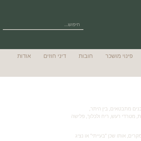
פינוי מושכר
חובות
דיני חוזים
אודות
נים מתבטאים, בין היתר,
, מטרדי רעש, ריח ולכלוך, פלישה
ים, אותו שכן "בעייתי" או נציג