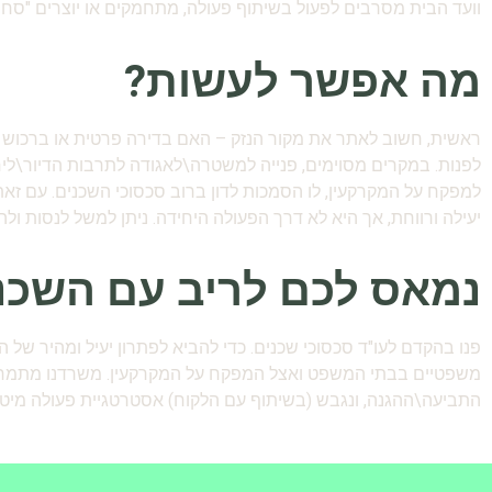
וועד הבית מסרבים לפעול בשיתוף פעולה, מתחמקים או יוצרים "סחב
מה אפשר לעשות?
ראשית, חשוב לאתר את מקור הנזק – האם בדירה פרטית או ברכוש משות
לפנות. במקרים מסוימים, פנייה למשטרה\לאגודה לתרבות הדיור\לי
למפקח על המקרקעין, לו הסמכות לדון ברוב סכסוכי השכנים. עם זא
יעילה ורווחת, אך היא לא דרך הפעולה היחידה. ניתן למשל לנסות ו
נמאס לכם לריב עם השכנ
פנו בהקדם לעו"ד סכסוכי שכנים. כדי להביא לפתרון יעיל ומהיר של 
משפטיים בבתי המשפט ואצל המפקח על המקרקעין. משרדנו מתמחה בסכ
התביעה\ההגנה, ונגבש (בשיתוף עם הלקוח) אסטרטגיית פעולה מיטבי