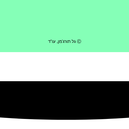
Ⓒ גל תורג'מן, עו"ד